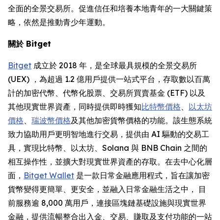
全面的全景交易所。促進信任和培養本地青年的一大關鍵策
略，依然是推動青少年運動。
關於 Bitget
Bitget
成立於 2018 年，是全球最具規模的全景交易所
(UEX) ，為超過 1.2 億用戶提供一站式平台，存取數以百萬
計的加密代幣、代幣化股票、交易所買賣基金 (ETF) 以及
其他現實世界資產，同時提供即時獲知
比特幣價格
、
以太坊
價格
、
瑞波幣價格
及其他加密貨幣價格的功能。該生態系統
致力協助用戶更明智地進行交易，提供由 AI 驅動的交易工
具，實現比特幣、以太坊、Solana 與 BNB Chain 之間的
相互操作性，並擴大對現實世界資產的存取。在去中心化層
面，
Bitget Wallet
是一款日常金融應用程式，旨在讓加密
貨幣變得更簡單、更安全，並融入日常金融生活之中， 目
前服務逾 8,000 萬用戶，連接區塊鏈基礎設施與現實世界
金融，提供流暢整合出入金、交易、賺取及支付功能的一站