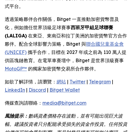
式平台。
透過策略夥伴合作關係，Bitget 一直推動加密貨幣普及
化，例如擔任世界頂級足球賽事
西班牙甲組足球聯賽
(LALIGA)
在東亞、東南亞和拉丁美洲的加密貨幣官方合作
夥伴。配合全球影響力策略，Bitget 與
聯合國兒童基金會
(UNICEF)
攜手合作，目標在 2027 年或之前為 110 萬人提
供區塊鏈教育。在電單車賽壇中，Bitget 是世界頂級賽事
MotoGP™
的獨家加密貨幣交易所合作夥伴。
如欲了解詳情，請瀏覽：
網站
|
Twitter
|
Telegram
|
LinkedIn
|
Discord
|
Bitget Wallet
傳媒查詢請聯絡：
media@bitget.com
風險提示：
數碼資產價格存在波動，並有可能出現巨大波
幅。建議投資者只分配能承受損失的資金作投資。任何投資