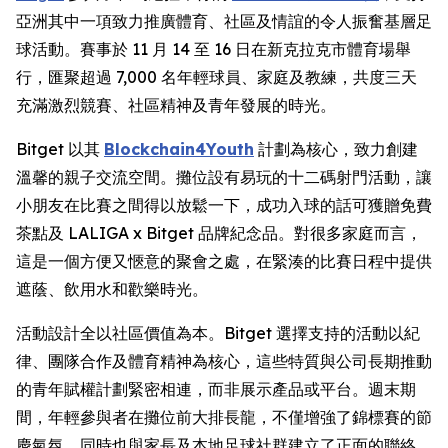
亞洲其中一項致力推廣體育、社區及情誼的令人振奮基層足
球活動。賽事於 11 月 14 至 16 日在新克拉克市體育場舉
行，匯聚超過 7,000 名年輕球員、家庭及教練，共度三天
充滿激烈競賽、社區精神及青年發展的時光。
Bitget 以其
Blockchain4Youth
計劃為核心，致力創建
溫馨的親子交流空間。攤位設有易玩的十二碼射門活動，讓
小朋友在比賽之間得以放鬆一下，成功入球的話可獲贈免費
茶點及 LALIGA x Bitget 品牌紀念品。對很多家庭而言，
這是一個方便又愜意的聚會之處，在緊湊的比賽日程中提供
遮蔭、飲用水和歡樂時光。
活動設計全以社區價值為本。Bitget 選擇支持的活動以紀
律、團隊合作及體育精神為核心，這些特質與公司長期推動
的青年賦權計劃緊密相連，而非展示產品或平台。週末期
間，年輕參與者在攤位前大排長龍，不僅增強了錦標賽的節
慶氣氛，同時也與家長及本地足球社群建立了正面的聯絡