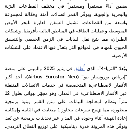
يضمن أداءً مستقراً ومستمراً في
مختلف
القطاعات
البرّية
والبحرية والجوية
.
ويوفّر القمر اتصالات آمنة وفعّالة لمجموعة
واسعة من القطاعات، تشمل السفن العابرة للبحر الأبيض
المتوسط، وعمليات الطاقة في المناطق النائية بأفريقيا، وشبكات
الطيران
، مما يتيح نقل البيانات في الزمن الحقيقي والتنسيق
الحيوي للمهام في المواقع التي يتعذّر فيها الاعتماد على الشبكات
الأرضية.
ويُعدّ "الثريا-4"، الذي
أُطلق
في يناير 2025 والمبني على منصة
"إيرباص يوروستار نيو
"
(Airbus Eurostar Neo)
، أحد أكبر
الأقمار
الاصطناعي
ة
المتخصصة في خدمات الاتصالات المتنقلة
عبر الأقمار
الاصطناعي
ة
في المدار
،
وهو مجهّز
بهوائي
بطول
12
متراً ونظام لمعالجة البيانات على متن القمر وبنية برمجية
متطورة، مما ي
تيح سرعات تتجاوز 1 ميغابت في الثانية وإمكانية
إعادة التهيئة أثناء وجوده في المدار عبر تحديثات برمجية عن بُعد.
وتوفّر هذه المرونة قدرة ديناميكية على توزيع النطاق الترددي،