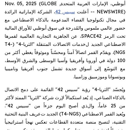
أبوظبي، الإمارات العربية المتحدة, Nov. 05, 2025 (GLOBE
NEWSWIRE) --
أعلنت
سبيس 42
،
الشركة الإماراتية الرائدة
في مجال تكنولوجيا الفضاء المدعومة بالذكاء
الاصطناعي مع
حضور عالمي ملموس
والمُدرجة في سوق أبوظبي للأوراق المالية
تحت الرمز
SPACE42
،
عن
الجاهزية
التجارية العالمية لقمرها
الاصطناعي
الجديد ل
خدمات ا
لاتصالات المتنقلة "الثريا-4" (
T4-
NGS
). ويقدّم القمر اتصالاً آمناً ومحسّناً وموثوقاً يغطي أكثر من
100 دولة في أوروبا وأفريقيا وآسيا الوسطى والشرق الأوسط،
مع التوسّع إلى أسواق جديدة تشمل جنوب أفريقيا وناميبيا
وبوتسوانا وموزمبيق وزامبيا.
ويُجسّد "الثريا-4" رؤية
"
سبيس 42
"
القائمة على دمج الاتصال
بالذكاء
الصناعي
، إذ يُعد
استكمالاً
لإرث
شركة
"الثريا" الممتد لأكثر
من 25 عاماً، وال
ذ
ي أصبح اليوم جزءاً من "سبيس 42".
ويُعيد
القمر
الاصطناعي
(T4-NGS)
الجديد ت
عريف
البنية التحتية
التقنية
، لتصبح
منصة
متعددة القطاعات تعكس نهجاً استراتيجياً
منضبطاً لتحقيق نمو مستدام. كما يرتبط القمر بعقد حكومي مدته