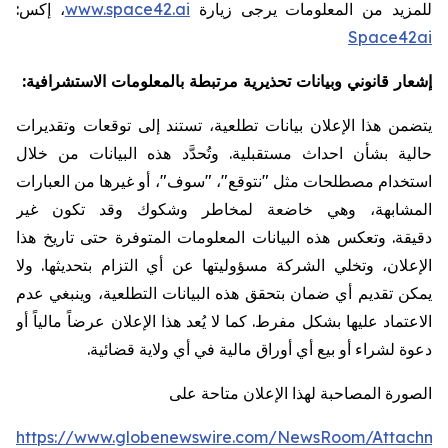
للمزيد من المعلومات يرجى زيارة
ai
.
space42
.
www
،
إكس:
Space42ai
إشعار قانوني وبيانات تحذيرية مرتبطة بالمعلومات الاستشرافية:
يتضمن هذا الإعلان بيانات تطلعية، تستند إلى توقعات وتقديرات
حالية بشأن احداث مستقبلية
.
وتُحدَّد هذه البيانات من خلال
استخدام مصطلحات مثل "نتوقع"، "سوف"، أو غيرها من العبارات
المشابهة، وهي خاضعة لمخاطر وشكوك وقد تكون غير
دقيقة
.
وتعكس هذه البيانات المعلومات المتوفرة حتى تاريخ هذا
الإعلان، وتخلي الشركة مسؤوليتها عن أي التزام بتحديثها
.
ولا
يمكن تقديم أي ضمان بتحقق هذه البيانات التطلعية، وينبغي عدم
الاعتماد عليها بشكل مفرط
.
كما لا يُعد هذا الإعلان عرضاً مالياً أو
دعوة لشراء أو بيع أي أوراق مالية في أي ولاية قضائية
.
الصورة المصاحبة لهذا الإعلان متاحة على
https://www.globenewswire.com/NewsRoom/Attachme