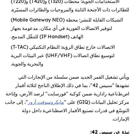
الاستخدامات الجوية
: محطات
(
T320
) و(
T420
) و(
T220
)
للطائرات ذات الأجنحة الثابتة والمروحيات والطائرات المسيّرة
.
الشبكات القابلة للنشر: محطة
(
Mobile Gateway NEO
)
لتوفير الاتصالات الفورية في أي مكان، مدعومة بجهاز
الهاتف
(
IP Handset
)
للتنقّل المدمج
.
الاتصالات خارج نطاق الرؤية: النظام التكتيكي
(
T-TAC
)
لتوسيع نطاق اتصالات
(
UHF/VHF
)
عبر البيئات البرية
والبحرية والجوية
.
ويأتي تشغيل القمر الجديد ضمن سلسلة من الإنجازات التي
تشهدها "سبيس 42"، بما في ذلك الإطلاق الناجح لثلاثة أقمار
ا
ص
ط
ناعية رادارية ضمن كوكبة "فورسايت" لرصد الأرض، وإتاحة
مركز تحليل البيانات
(
GIQ
)
على
"
مايكروسوفت أزور
"
،
إلى جانب
التوسّع في قدرات تصنيع الأقمار
الاصطناعي
ة
داخل دولة
الإمارات
.
نبذة عن سبيس 42: