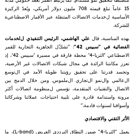
15 عاماً تبلغ قيمته
708
مليون دولار
أمريكي
، ويُعدّ
الركيزة
الأساسية
ل
خدمات الاتصالات المتنقلة عبر الأقمار
الاصطناعي
ة
للشركة
.
بهذه المناسبة،
قال
علي الهاشمي
،
الرئيس التنفيذي
ل
لخدمات
الفضائية
في
"
سبيس 42
"
:
"
تشك
ل الجاهزية التجارية للقمر
الاصطناعي
’الثريا-4‘ محطة فارقة في مسيرة
’
سبيس 42
‘
، إذ
تعزز مكانتنا الر
ائدة
في مجال شبكات الاتصالات غير الأرضية،
وتجسد قدرتنا على
تحقيق
رؤيتنا طويلة الأمد
في
ال
توسع
ال
عالمي و
ال
نمو
ال
تجاري
ال
ملموس. ومن خلال الدمج بين
الاتصال والتقنيات المتقدمة،
نؤسس
ل
منظومة اتصالات أكثر
مرونة واستدامة قادرة على تلبية احتياجات عملائنا وشركائنا
وأسواقنا لسنوات قادمة."
الأثر التقني
والاقتصادي
يعمل "الثريا-4" ضمن
النطاق الترددي العريض (
L-band
)
، ما