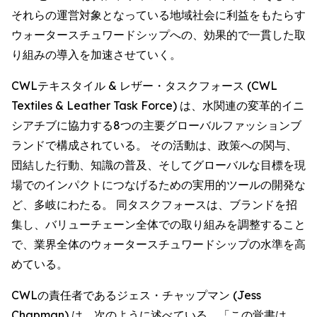
それらの運営対象となっている地域社会に利益をもたらす
ウォータースチュワードシップへの、効果的で一貫した取
り組みの導入を加速させていく。
CWLテキスタイル & レザー・タスクフォース (CWL
Textiles & Leather Task Force) は、水関連の変革的イニ
シアチブに協力する8つの主要グローバルファッションブ
ランドで構成されている。 その活動は、政策への関与、
団結した行動、知識の普及、そしてグローバルな目標を現
場でのインパクトにつなげるための実用的ツールの開発な
ど、多岐にわたる。 同タスクフォースは、ブランドを招
集し、バリューチェーン全体での取り組みを調整すること
で、業界全体のウォータースチュワードシップの水準を高
めている。
CWLの責任者であるジェス・チャップマン (Jess
Chapman) は、次のように述べている。「この覚書は、