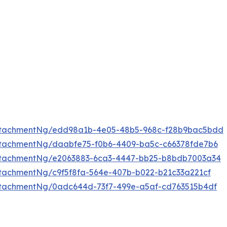
ttachmentNg/edd98a1b-4e05-48b5-968c-f28b9bac5bdd
tachmentNg/daabfe75-f0b6-4409-ba5c-c66378fde7b6
ttachmentNg/e2063883-6ca3-4447-bb25-b8bdb7003a34
tachmentNg/c9f5f8fa-564e-407b-b022-b21c33a221cf
tachmentNg/0adc644d-73f7-499e-a5af-cd763515b4df