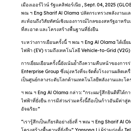
เมืองเออร์ไวน์ รัฐแคลิฟอร์เนีย , Sept. 04, 2025 (GL
พณ ฯ Eng Sharif Al Olama ปลัดกระทรวงพลังงานและโครง
สะท้อนถึงวิสัยทัศน์เชิงมองการณ์ไกลของสหรัฐอาหรับ
ที่สะอาด และโครงสร้างพื้นฐานที่ยั่งยืน
ระหว่างการเยือนครั้งนี้ ฯ พณ ฯ Eng Al Olama ได้เยี
ไฟฟ้า (EV) รวมถึงเทคโนโลยี Vehicle-to-Grid (V2G) 
การเยี่ยมเยือนครั้งนี้ยังเน้นย้ำถึงความคืบหน้าของ
Enterprise Group ซึ่งมุ่งหวังที่จะจัดตั้งโรงงานผลิตเ
เป็นศูนย์กลางระดับโลกด้านเทคโนโลยีพลังงานและโครง
ฯ พณ ฯ Eng Al Olama กล่าว: “กระผมรู้สึกยินดีที่ได้กา
ไฟฟ้าที่ยั่งยืน การมีส่วนร่วมครั้งนี้ถือเป็นก้าวอัน
อัจฉริยะ”
“เรารู้สึกเป็นเกียรติอย่างยิ่งที่ ฯ พณ ฯ Eng Sharif
โครงสร้างพื้นฐานที่ยั่งยืน” Yansong Li ผู้ร่วมก่อตั้